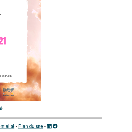
ci
.
ntialité
-
Plan du site
-